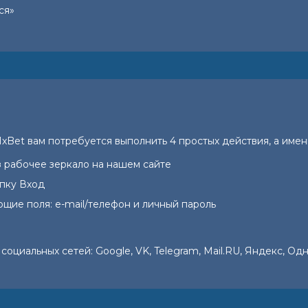
ся»
xBet вам потребуется выполнить 4 простых действия, а имен
 рабочее зеркало на нашем сайте
опку Вход
щие поля: e-mail/телефон и личный пароль
циальных сетей: Google, VK, Telegram, Mail.RU, Яндекс, Од