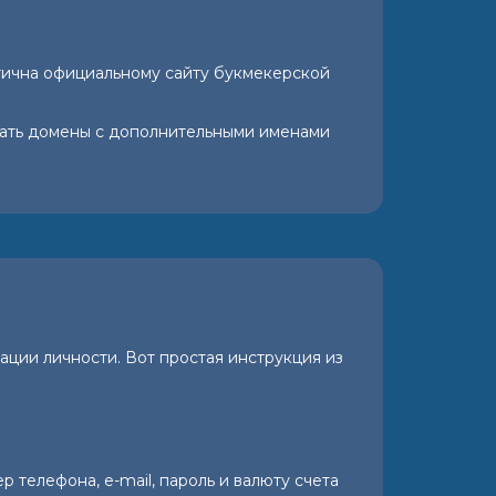
нтична официальному сайту букмекерской
овать домены с дополнительными именами
ации личности. Вот простая инструкция из
 телефона, e-mail, пароль и валюту счета