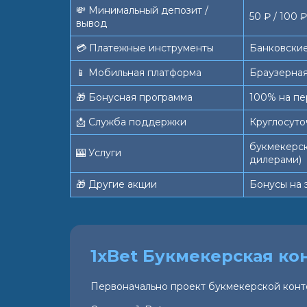
💸 Минимальный депозит /
50 ₽ / 100 ₽
вывод
💳 Платежные инструменты
Банковские
📱️ Мобильная платформа
Браузерная
🎁 Бонусная программа
100% на пер
📩 Служба поддержки
Круглосуточ
букмекерска
🎰 Услуги
дилерами)
🎁 Другие акции
Бонусы на 
1xBet Букмекерская ко
Первоначально проект букмекерской конто