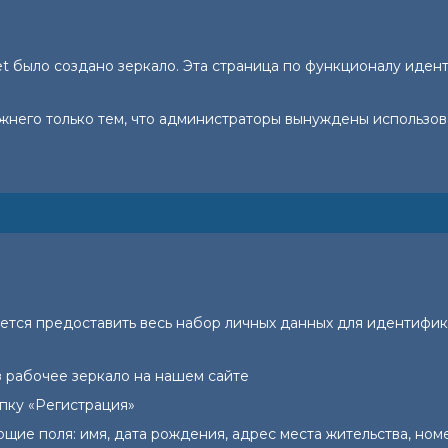
et было создано зеркало. Эта страница по функционалу иде
ежнего только тем, что администраторы вынуждены использ
ется предоставить весь набор личных данных для идентифик
 рабочее зеркало на нашем сайте
пку «Регистрация»
ие поля: имя, дата рождения, адрес места жительства, номер