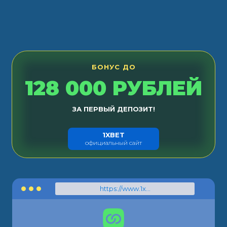
БОНУС ДО
128 000 РУБЛЕЙ
ЗА ПЕРВЫЙ ДЕПОЗИТ!
1XBET
официальный сайт
https://www.1xbet.com/