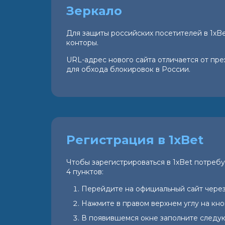
Зеркало
Для защиты российских посетителей в 1xB
конторы.
URL-адрес нового сайта отличается от пр
для обхода блокировок в России.
Регистрация в 1xBet
Чтобы зарегистрироваться в 1xBet потребу
4 пунктов:
Перейдите на официальный сайт через
Нажмите в правом верхнем углу на кно
В появившемся окне заполните следующ