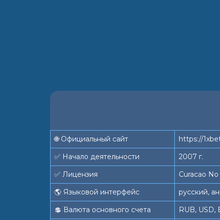
🌐 Официальный сайт
https://1xb
✅ Начало деятельности
2007 г.
✅ Лицензия
Curacao No
🌎 Языковой интерфейс
русский, а
💲 Валюта основного счета
RUB, USD, 