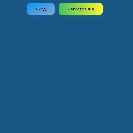
Вход
Регистрация