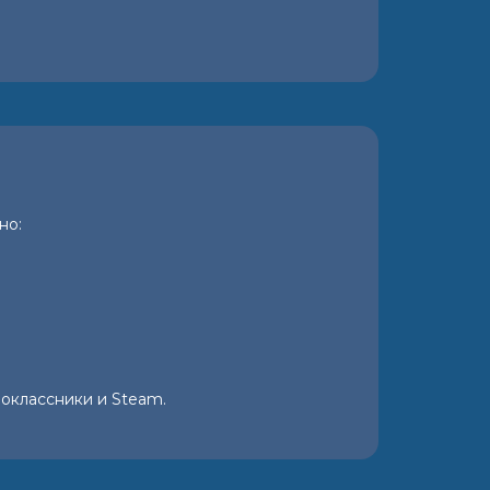
но:
ноклассники и Steam.