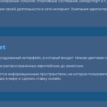
нообразные события: спортивные состязания, киберспорт и т.
ия своей деятельности в сети интернет. Компания зарегист
et
продуманный интерфейс, в который входит: тёмная цветовая 
мых распространенных европейских до азиатских.
яется информационным пространством, на котором пользова
х в мире и сделать ставку онлайн.