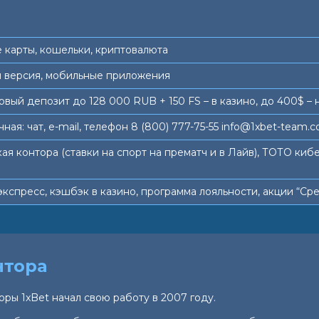
 карты, кошельки, криптовалюта
 версия, мобильные приложения
вый депозит до 128 000 RUB + 150 FS – в казино, до 400$ – 
ная: чат, e-mail, телефон 8 (800) 777-75-55
info@1xbet-team.
я контора (ставки на спорт на прематч и в Лайв), ТОТО кибер
экспресс, кэшбэк в казино, программа лояльности, акции “Сре
нтора
ры 1xBet начал свою работу в 2007 году.